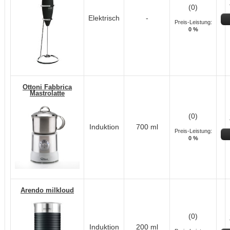
(0)
Elektrisch
-
Preis-Leistung:
0 %
Ottoni Fabbrica
Mastrolatte
(0)
Induktion
700 ml
Preis-Leistung:
0 %
Arendo milkloud
(0)
Induktion
200 ml