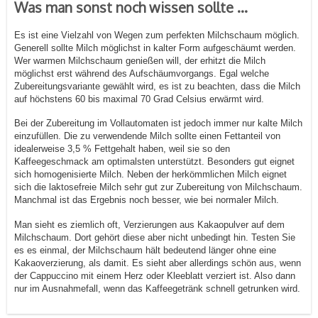
Was man sonst noch wissen sollte …
Es ist eine Vielzahl von Wegen zum perfekten Milchschaum möglich.
Generell sollte Milch möglichst in kalter Form aufgeschäumt werden.
Wer warmen Milchschaum genießen will, der erhitzt die Milch
möglichst erst während des Aufschäumvorgangs. Egal welche
Zubereitungsvariante gewählt wird, es ist zu beachten, dass die Milch
auf höchstens 60 bis maximal 70 Grad Celsius erwärmt wird.
Bei der Zubereitung im Vollautomaten ist jedoch immer nur kalte Milch
einzufüllen. Die zu verwendende Milch sollte einen Fettanteil von
idealerweise 3,5 % Fettgehalt haben, weil sie so den
Kaffeegeschmack am optimalsten unterstützt. Besonders gut eignet
sich homogenisierte Milch. Neben der herkömmlichen Milch eignet
sich die laktosefreie Milch sehr gut zur Zubereitung von Milchschaum.
Manchmal ist das Ergebnis noch besser, wie bei normaler Milch.
Man sieht es ziemlich oft, Verzierungen aus Kakaopulver auf dem
Milchschaum. Dort gehört diese aber nicht unbedingt hin. Testen Sie
es es einmal, der Milchschaum hält bedeutend länger ohne eine
Kakaoverzierung, als damit. Es sieht aber allerdings schön aus, wenn
der Cappuccino mit einem Herz oder Kleeblatt verziert ist. Also dann
nur im Ausnahmefall, wenn das Kaffeegetränk schnell getrunken wird.