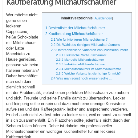
Kaufberatung Milchaufschäumer
Wer möchte nicht
Inhaltsverzeichnis
[
Ausblenden
]
gerne einen
leckeren
1
Bestenliste der Milchaufschäumer
Cappuccino,
2
Kaufberatung Milchaufschäumer
heiße Schokolade
2.1
Wie funktionieren Milchschäumer?
mit Milchschaum
2.2
Die Wahl des richtigen Milchaufschäumers
oder Latte
2.3
Unterschiedliche Varianten von Milchschäumern
Macchiato zu
2.3.1
Elektrische Milchaufschäumer
Hause genießen,
2.3.2
Manuelle Milchaufschäumer
2.3.3
Induktions-Milchaufschäumer
genauso wie beim
2.3.4
Milchaufschäumer im Kaffeevollautomat
Italiener nebenan?
2.3.5
Welche Variante ist die richige für mich?
Daher beschäftigt
2.4
Was man sonst noch wissen sollte …
man sich dann
ziemlich schnell
mit der Problematik, selbst einen perfekten Milchschaum zu zaubern
und sich, Freunde und seine Familie damit zu überraschen. Lecker
und feinporig sollte er sein und dazu noch eine cremige Konsistenz
aufweisen und das Kaffeegetränk lecker und ansprechend verzieren.
Er darf auch nicht zu fest oder zu locker sein, weil er sonst zu schnell
in sich zusammenfällt. Ein Plätzchen sollte jedenfalls nicht durch den
Schaum fallen können. Daher ist daheim ein professioneller
Milchaufschäumer ein wichtiger Küchenhelfer für ein leckeres
Kaffeegetränk.