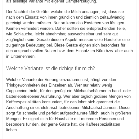
als alleinige Variante mit eigener Dampferzeugung.
Der Nachteil der Geräte, welche die Milch ansaugen, ist, dass sie
nach dem Einsatz von innen gründlich und ziemlich zeitaufwändig
gereinigt werden müssen. Nur so kann das Enstehen von lästigen
Keimen verhindert werden. Daher sollten die entsprechenden Teile,
wie Schläuche, leicht abnehmbar, auswechselbar und sehr gut
zugänglich sein. Gerade diesem Aspekt messen viele Hersteller eine
zu geringe Bedeutung bei. Diese Geräte eignen sich besonders für
den anspruchsvollen Nutzer bzw. dem Einsatz im Büro bzw. aber auch
in Unternehmen.
Welche Variante ist die richige für mich?
Welcher Variante der Vorrang einzuräumen ist, hängt von den
Trinkgewohnheiten des Einzelnen ab. Wer nur relativ wenig
Cappuccino trinkt, für den genügt ein Milchaufschäumer in hand- oder
batteriebetriebener Ausführung. Wer aber täglich größere Mengen von
Kaffeespezialitäten konsumiert, für den lohnt sich garantiert die
Anschaffung eines elektrisch betriebenen Milchaufschäumers. Dieser
sorgt für schnelle und perfekt aufgeschäumte Milch, auch in größeren
Mengen. Er eignet sich für Haushalte mit mehreren Personen und
besonders für den, der gerne Gäste hat, die Kaffeespezialitäten
lieben.