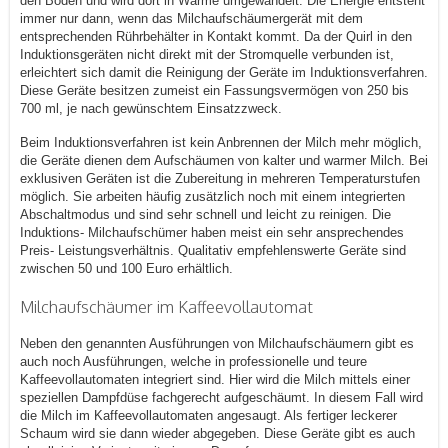
den Boden und wird dort in Wärme umgewandelt. Die Energie entsteht
immer nur dann, wenn das Milchaufschäumergerät mit dem
entsprechenden Rührbehälter in Kontakt kommt. Da der Quirl in den
Induktionsgeräten nicht direkt mit der Stromquelle verbunden ist,
erleichtert sich damit die Reinigung der Geräte im Induktionsverfahren.
Diese Geräte besitzen zumeist ein Fassungsvermögen von 250 bis
700 ml, je nach gewünschtem Einsatzzweck.
Beim Induktionsverfahren ist kein Anbrennen der Milch mehr möglich,
die Geräte dienen dem Aufschäumen von kalter und warmer Milch. Bei
exklusiven Geräten ist die Zubereitung in mehreren Temperaturstufen
möglich. Sie arbeiten häufig zusätzlich noch mit einem integrierten
Abschaltmodus und sind sehr schnell und leicht zu reinigen. Die
Induktions- Milchaufschümer haben meist ein sehr ansprechendes
Preis- Leistungsverhältnis. Qualitativ empfehlenswerte Geräte sind
zwischen 50 und 100 Euro erhältlich.
Milchaufschäumer im Kaffeevollautomat
Neben den genannten Ausführungen von Milchaufschäumern gibt es
auch noch Ausführungen, welche in professionelle und teure
Kaffeevollautomaten integriert sind. Hier wird die Milch mittels einer
speziellen Dampfdüse fachgerecht aufgeschäumt. In diesem Fall wird
die Milch im Kaffeevollautomaten angesaugt. Als fertiger leckerer
Schaum wird sie dann wieder abgegeben. Diese Geräte gibt es auch