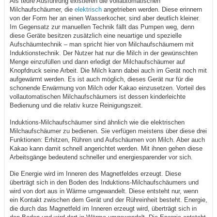
Als teure Ausführung existieren die vollautomatischen
Milchaufschäumer, die
elektrisch
angetrieben werden. Diese erinnern
von der Form her an einen Wasserkocher, sind aber deutlich kleiner.
Im Gegensatz zur manuellen Technik fällt das Pumpen weg, denn
diese Geräte besitzen zusätzlich eine neuartige und spezielle
Aufschäumtechnik – man spricht hier von Milchaufschäumern mit
Induktionstechnik. Der Nutzer hat nur die Milch in der gewünschten
Menge einzufüllen und dann erledigt der Milchaufschäumer auf
Knopfdruck seine Arbeit. Die Milch kann dabei auch im Gerät noch mit
aufgewärmt werden. Es ist auch möglich, dieses Gerät nur für die
schonende Erwärmung von Milch oder Kakao einzusetzen. Vorteil des
vollautomatischen Milchaufschäumers ist dessen kinderleichte
Bedienung und die relativ kurze Reinigungszeit.
Induktions-Milchaufschäumer sind ähnlich wie die elektrischen
Milchaufschäumer zu bedienen. Sie verfügen meistens über diese drei
Funktionen: Erhitzen, Rühren und Aufschäumen von Milch. Aber auch
Kakao kann damit schnell angerichtet werden. Mit ihnen gehen diese
Arbeitsgänge bedeutend schneller und energiesparender vor sich.
Die Energie wird im Inneren des Magnetfeldes erzeugt. Diese
überträgt sich in den Boden des Induktions-Milchaufschäumers und
wird von dort aus in Wärme umgewandelt. Diese entsteht nur, wenn
ein Kontakt zwischen dem Gerät und der Rühreinheit besteht. Energie,
die durch das Magnetfeld im Inneren erzeugt wird, überträgt sich in